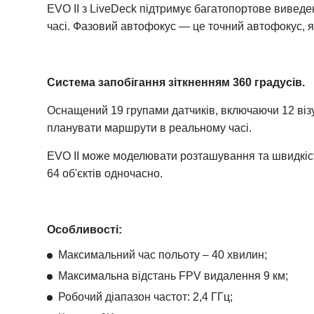
EVO II з LiveDeck підтримує багатопортове вивед
часі. Фазовий автофокус — це точний автофокус, я
Система запобігання зіткненням 360 градусів.
Оснащений 19 групами датчиків, включаючи 12 візуа
планувати маршрути в реальному часі.
EVO II може моделювати розташування та швидкіст
64 об'єктів одночасно.
Особливості:
Максимальний час польоту – 40 хвилин;
Максимальна відстань FPV видалення 9 км;
Робочий діапазон частот: 2,4 ГГц;