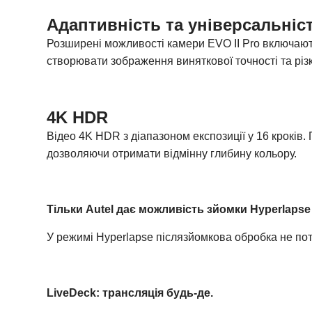
Адаптивність та універсальніс
Розширені можливості камери EVO II Pro включают
створювати зображення виняткової точності та різк
4K HDR
Відео 4K HDR з діапазоном експозиції у 16 кроків.
дозволяючи отримати відмінну глибину кольору.
Тільки Autel дає можливість зйомки Hyperlapse
У режимі Hyperlapse післязйомкова обробка не по
LiveDeck: трансляція будь-де.