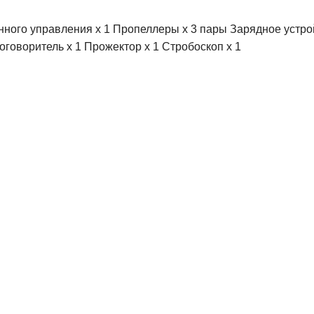
онного управления x 1 Пропеллеры x 3 пары Зарядное устро
коговоритель х 1 Прожектор х 1 Стробоскоп х 1