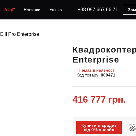
+38 097 667 66 71
Акції
Новинки
Уцінка
Зам
 II Pro Enterprise
Квадрокоптер 
Enterprise
Немає в наявності
Код товару:
000471
416 777 грн.
Купити в кредит
від
69
під 0% онлайн