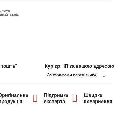
имати
товий прайс
 пошта”
Кур'єр НП за вашою адресою
За тарифами перевізника
Оригінальна
Підтримка
Швидке
продукція
експерта
повернення