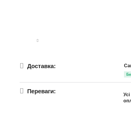
Доставка:
Са
Бе
Переваги:
Усі
оп