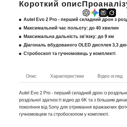
Короткий опис
Проаналіз
Autel Evo 2 Pro - перший складний дрон з ро
Максимальний час польоту: до 40 хвилин
Максимальна дальність зв'язку: до 9 км
Діагональ вбудованого OLED дисплея 3,3 д
Стробоскоп та гучномовець у комплекті
Опис
Характеристики
Відео огляд
Autel Evo 2 Pro - перший складний дрон із розділь
роздільної здатності відео до 6K та з більшим ди
покоління від Sony для отримання вражаючих фотог
гучномовцем та стробоскопом у комплекті.