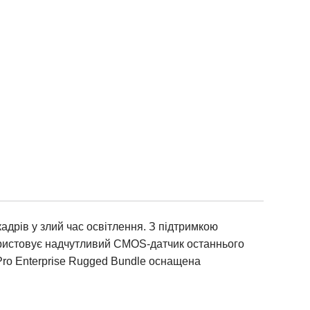
адрів у злий час освітлення. З підтримкою
користовує надчутливий CMOS-датчик останнього
Pro Enterprise Rugged Bundle оснащена