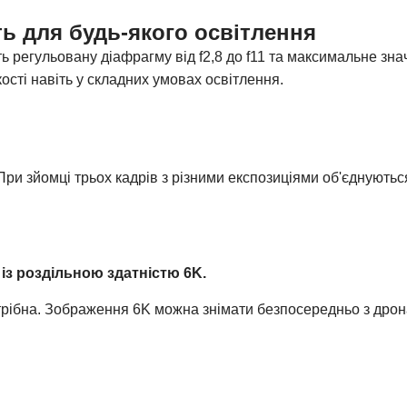
ть для будь-якого освітлення
ь регульовану діафрагму від f2,8 до f11 та максимальне зн
ості навіть у складних умовах освітлення.
 При зйомці трьох кадрів з різними експозиціями об'єднують
 із роздільною здатністю 6K.
трібна. Зображення 6K можна знімати безпосередньо з дрон