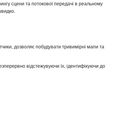
ингу сцени та потокової передачі в реальному
швидко.
атчики, дозволяє побудувати тривимірні мапи та
езперервно відстежувуючи їх, ідентифікуючи до