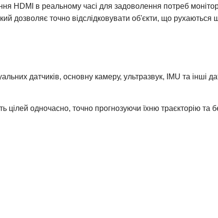
ення HDMI в реальному часі для задоволення потреб монітор
кий дозволяє точно відслідковувати об'єкти, що рухаються 
льних датчиків, основну камеру, ультразвук, IMU та інші д
ь цілей одночасно, точно прогнозуючи їхню траєкторію та б