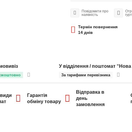
Повідомити про
Отр
наявність
гур
Термін повернення
14 днів
мовивіз
У відділення / поштомат “Нова
зкоштовно
За тарифами перевізника
Відправка в
 види
Гарантія
день
лат
обміну товару
замовлення