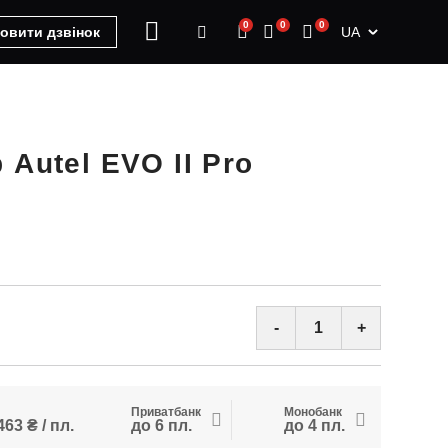
0
0
0
UA
овити дзвінок
Autel EVO II Pro
-
+
Приватбанк
Монобанк
463 ₴ / пл.
до 6 пл.
до 4 пл.