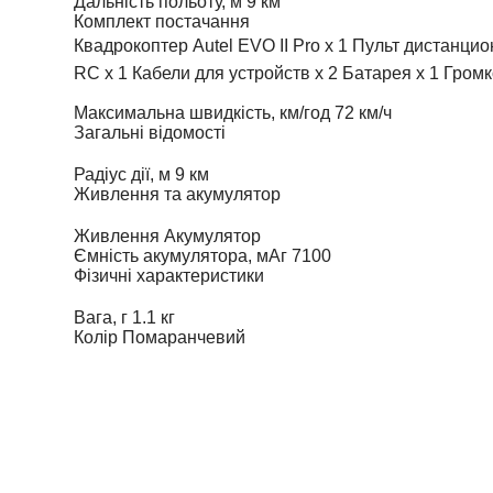
Дальність польоту, м
9 км
Комплект постачання
Квадрокоптер Autel EVO II Pro x 1 Пульт дистанци
RC x 1 Кабели для устройств x 2 Батарея x 1 Гром
Максимальна швидкість, км/год
72 км/ч
Загальні відомості
Радіус дії, м
9 км
Живлення та акумулятор
Живлення
Акумулятор
Ємність акумулятора, мАг
7100
Фізичні характеристики
Вага, г
1.1 кг
Колір
Помаранчевий