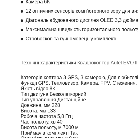
Камера 6K
12 оптичних сенсорів комп'ютерного зору для в
Діагональ вбудованого дисплея OLED 3,3 дюйма
Максимальна швидкість горизонтального польоту
Стробоскоп та гучномовець у комплекті.
Технічні характеристики
Квадрокоптер Autel EVO II 
Категорія коптера
З GPS, З камерою, Для любителі
Функції
GPS, Тепловизор, Камера, FPV, Стеження,
Якість відео
8K
Тип двигуна
Безколеткорний
Тип управління
Дистанційне
Довжина, мм
228
Висота, мм
133
Робоча частота
5,8 Ггц
Час польоту, хв
40
Висота польоту, м
7000 м
Приймач в комплекті
Так