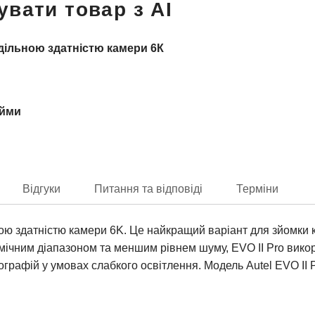
увати товар з AI
здільною здатністю камери 6К
юйми
Відгуки
Питання та відповіді
Терміни
ною здатністю камери 6K. Це найкращий варіант для зйомки к
намічним діапазоном та меншим рівнем шуму, EVO II Pro ви
рафій у умовах слабкого освітлення. Модель Autel EVO II 