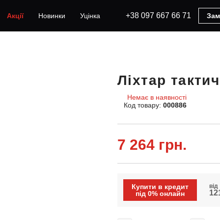
+38 097 667 66 71
Акції
Новинки
Уцінка
Зам
Ліхтар такти
Немає в наявності
Код товару:
000886
7 264 грн.
Купити в кредит
від
121
під 0% онлайн