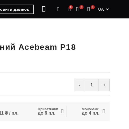
0
0
0
UA
овити дзвінок
чний Acebeam P18
-
+
Приватбанк
Монобанк
1 ₴ / пл.
до 6 пл.
до 4 пл.