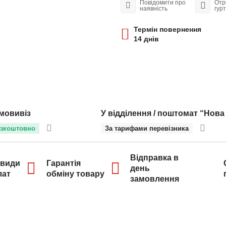
Повідомити про
Отр
наявність
гур
Термін повернення
14 днів
мовивіз
У відділення / поштомат “Нова
зкоштовно
За тарифами перевізника
Відправка в
 види
Гарантія
день
лат
обміну товару
замовлення