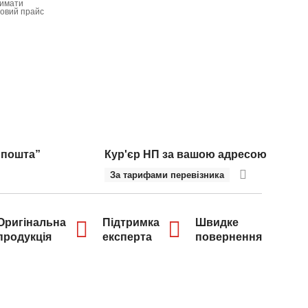
имати
товий прайс
 пошта”
Кур'єр НП за вашою адресою
За тарифами перевізника
Оригінальна
Підтримка
Швидке
продукція
експерта
повернення