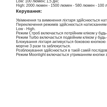
Low: 100 люмен; 1,5 дні;
High: 2000 люмен - 1500 люмен - 580 люмен - 100 
Керування:
Увімкнення та вимкнення ліхтаря здійснюється нат
Переключення режимів здійснюється натисканням т
Low - High.
Режим Строб включається потрійним кліком у будь-
Режим Turbo включається подвійним кліком у будь-
Блокування ліхтаря активується боковою кнопкою - у
моргне 3 рази та заблокується.
Розблокування здійснюється в такій самій послідов
Режим Moonlight включається утриманням кнопки з 