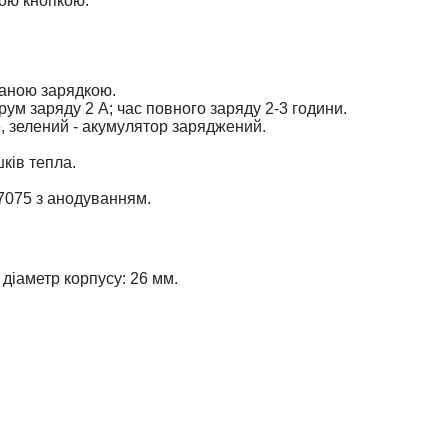
ою кнопкою.
аною зарядкою.
ум заряду 2 А; час повного заряду 2-3 години.
е, зелений - акумулятор заряджений.
ків тепла.
 7075 з анодуванням.
 діаметр корпусу: 26 мм.