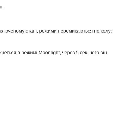
н.
включеному стані, режими перемикаються по колу:
неться в режимі Moonlight, через 5 сек. чого він