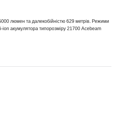
5000 люмен та далекобійністю 629 метрів. Режими
li-ion акумулятора типорозміру 21700 Acebeam