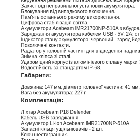
Керування режимами ліхтаря здійснюється торцев
Захист від неправильної установки акумулятора.
Блокування від випадкового включення.
Пам'ять останнього режиму використання.
Цифрова стабілізація світла.
Акумулятори Acebeam IMR21700NP-510A з вбудов
Заряджання акумулятора кабелем USB - 5V, 2A; стр
Індикатор стану акумулятора: червоний - заряд йд
Позолочені контакти.
Радіатор у головній частині для відведення надлиш
Знімна кліпса зі сталі.
Удароміцний корпус із алюмінієвого сплаву марки
Водостійкість за стандартом IP-68.
Габарити
:
Довжина: 147 мм, діаметр головної частини: 41 мм,
Вага без акумулятора: 227 г.
Комплектація:
Ліхтар Acebeam P18 Defender.
Кабель USB заряджання.
Акумулятор Li-ion Acebeam IMR21700NP-510A.
Запасні кільця ущільнювачів - 2 шт.
Ключ шестигранник.