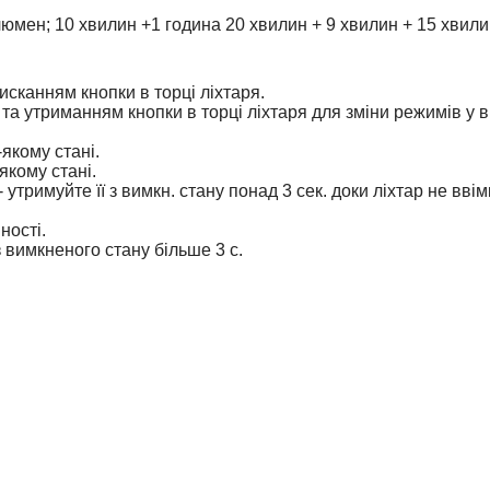
люмен; 10 хвилин +1 година 20 хвилин + 9 хвилин + 15 хвили
исканням кнопки в торці ліхтаря.
а утриманням кнопки в торці ліхтаря для зміни режимів у 
якому стані.
якому стані.
тримуйте її з вимкн. стану понад 3 сек. доки ліхтар не ввімк
ності.
вимкненого стану більше 3 с.