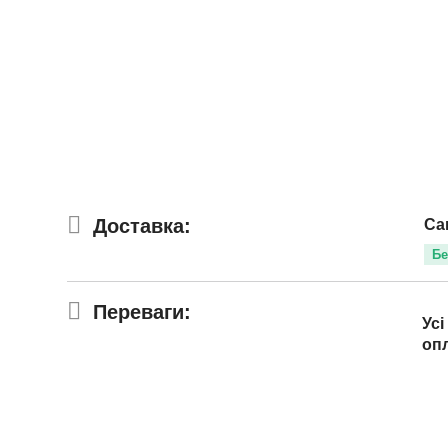
Доставка:
Са
Бе
Переваги:
Усі
оп