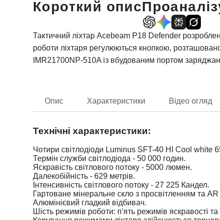
Короткий опис
Проаналіз
Тактичний ліхтар Acebeam P18 Defender розроблен
роботи ліхтаря регулюються кнопкою, розташовано
IMR21700NP-510A із вбудованим портом заряджан
Опис
Характеристики
Відео огляд
Технічні характеристики:
Чотири світлодіоди Luminus SFT-40 HI Cool white 6
Термін служби світлодіода - 50 000 годин.
Яскравість світлового потоку - 5000 люмен.
Далекобійність - 629 метрів.
Інтенсивність світлового потоку - 27 225 Кандел.
Гартоване мінеральне скло з просвітленням та AR
Алюмінієвий гладкий відбивач.
Шість режимів роботи: п'ять режимів яскравості т