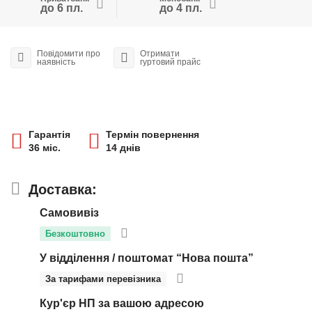
до 6 пл.
до 4 пл.
Повідомити про
Отримати
наявність
гуртовий прайс
Гарантія
Термін повернення
36 міс.
14 днів
Доставка:
Самовивіз
Безкоштовно
У відділення / поштомат “Нова пошта”
За тарифами перевізника
Кур'єр НП за вашою адресою