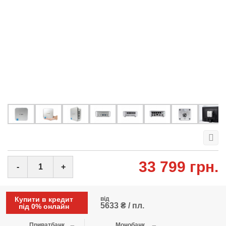
33 799 грн.
-
+
Купити в кредит
від
5633 ₴ / пл.
під 0% онлайн
Приватбанк
Монобанк