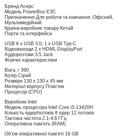
Бренд
Acepc
Модель
PowerBox E3C
Призначення
Для роботи та навчання, Офісний,
Мультимедійний
Країна-виробник товару
Китай
Порти та інтерфейси
USB
6 x USB 3.0, 1 х USB Typ-C
Відеовиходи
2 x HDMI, DisplayPort
Аудіороз'єми
3.5 Jack
Фізичні характеристики
Вага, г
390
Колір
Сірий
Розміри
130 х 130 х 45 мм
Матеріал корпусу
Пластик
Процесор (CPU)
Виробник
Intel
Модель процесора
Intel Core i5-13420H
Кількість ядер/потоків
8 ядер 12 потоків
Тактова частота
2.1-4.6 ГГц
Оперативна пам'ять (RAM)
Об'єм оперативної пам'яті
16 GB