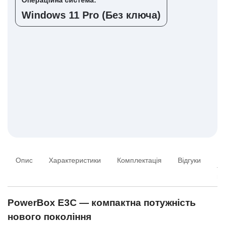
Операційна система:
Windows 11 Pro (Без ключа)
Опис
Характеристики
Комплектація
Відгуки
Пи
та
ві
PowerBox E3C — компактна потужність
нового покоління