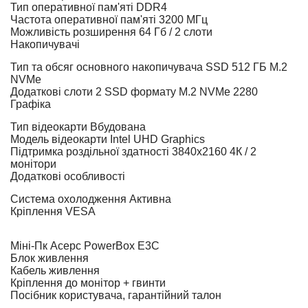
Тип оперативної пам'яті
DDR4
Частота оперативної пам'яті
3200 МГц
Можливість розширення
64 Гб / 2 слоти
Накопичувачі
Тип та обсяг основного накопичувача
SSD 512 ГБ M.2
NVMe
Додаткові слоти
2 SSD формату M.2 NVMe 2280
Графіка
Тип відеокарти
Вбудована
Модель відеокарти
Intel UHD Graphics
Підтримка роздільної здатності
3840х2160 4К / 2
монітори
Додаткові особливості
Система охолодження
Активна
Кріплення
VESA
Міні-Пк Acepc PowerBox E3C
Блок живлення
Кабель живлення
Кріплення до монітор + гвинти
Посібник користувача, гарантійний талон