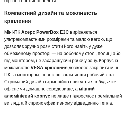
офісів і постійної роботи.
Компактний дизайн та можливість
кріплення
Міні-ПК
Acepc PowerBox E3C
вирізняється
ультракомпактними розмірами та малою вагою, що
дозволяє зручно розмістити його навіть у дуже
обмеженому просторі — на робочому столі, полиці або
під монітором, не захаращуючи робочу зону. Корпус із
можливістю
VESA-кріплення
дозволяє закріпити міні-
ПК за монітором, повністю звільнивши робочий стіл.
Стриманий дизайн гармонійно вписується в будь-яке
офісне чи домашнє середовище, а
міцний
алюмінієвий корпус
не лише підкреслює преміальний
вигляд, а й сприяє ефективному відведенню тепла.