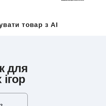
увати товар з AI
пк для
 ігор
12