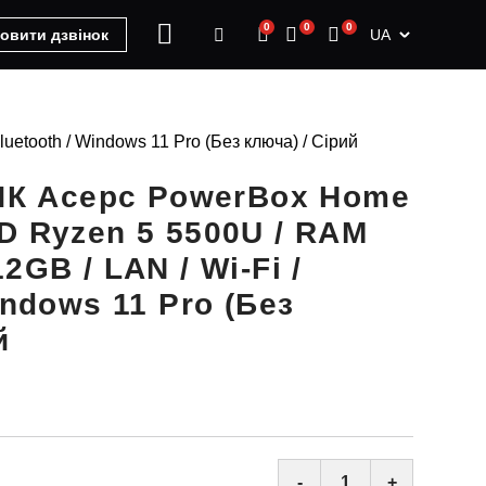
0
0
0
UA
овити дзвінок
etooth / Windows 11 Pro (Без ключа) / Сірий
-ПК Acepc PowerBox Home
D Ryzen 5 5500U / RAM
2GB / LAN / Wi-Fi /
indows 11 Pro (Без
й
-
+