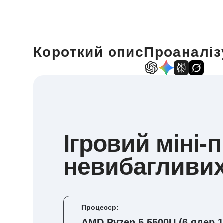
Короткий опис
Проаналіз
Ігровий міні-
невибагливих
Процесор:
AMD Ryzen 5 5500U (6 ядер 