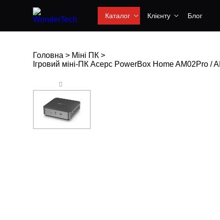
Каталог
Клієнту
Блог
Головна
>
Міні ПК
>
Ігровий міні-ПК Acepc PowerBox Home AM02Pro / AM