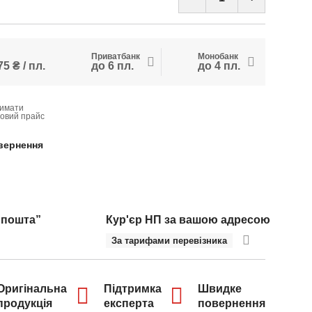
Приватбанк
Монобанк
5 ₴ / пл.
до 6 пл.
до 4 пл.
имати
товий прайс
вернення
 пошта”
Кур'єр НП за вашою адресою
За тарифами перевізника
Оригінальна
Підтримка
Швидке
продукція
експерта
повернення