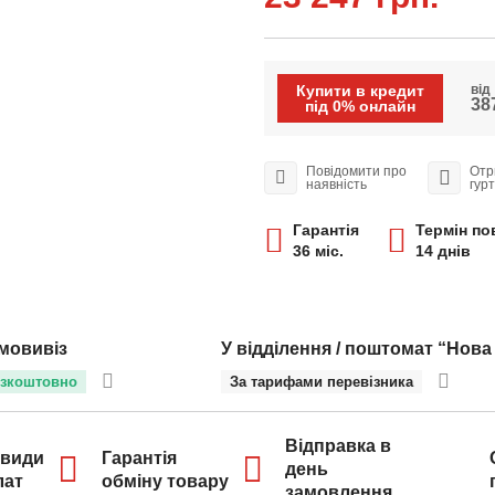
Купити в кредит
від
387
під 0% онлайн
Повідомити про
Отр
наявність
гур
Гарантія
Термін по
36 міс.
14 днів
мовивіз
У відділення / поштомат “Нова
зкоштовно
За тарифами перевізника
Відправка в
 види
Гарантія
день
лат
обміну товару
замовлення