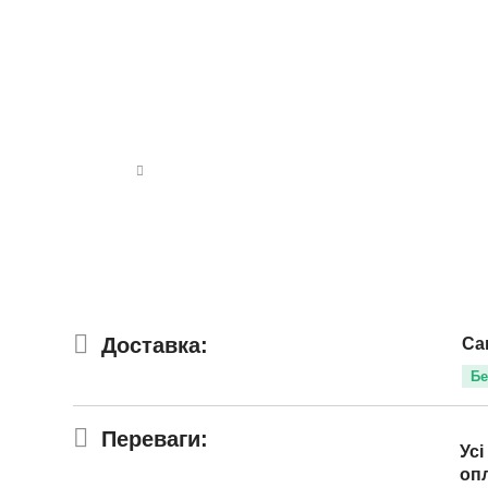
Доставка:
Са
Бе
Переваги:
Усі
оп