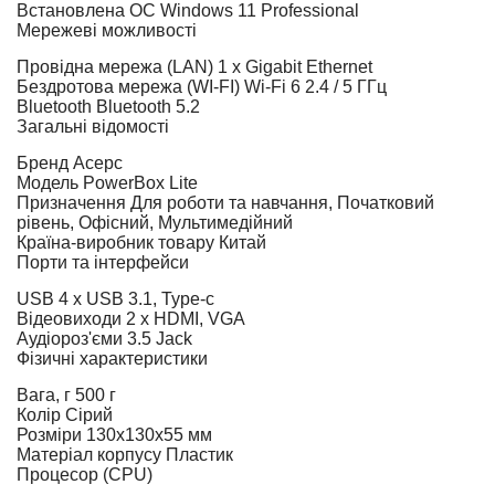
Встановлена ОС
Windows 11 Professional
Мережеві можливості
Провідна мережа (LAN)
1 x Gigabit Ethernet
Бездротова мережа (WI-FI)
Wi-Fi 6 2.4 / 5 ГГц
Bluetooth
Bluetooth 5.2
Загальні відомості
Бренд
Acepc
Модель
PowerBox Lite
Призначення
Для роботи та навчання, Початковий
рівень, Офісний, Мультимедійний
Країна-виробник товару
Китай
Порти та інтерфейси
USB
4 x USB 3.1, Type-c
Відеовиходи
2 x HDMI, VGA
Аудіороз'єми
3.5 Jack
Фізичні характеристики
Вага, г
500 г
Колір
Сірий
Розміри
130х130х55 мм
Матеріал корпусу
Пластик
Процесор (CPU)