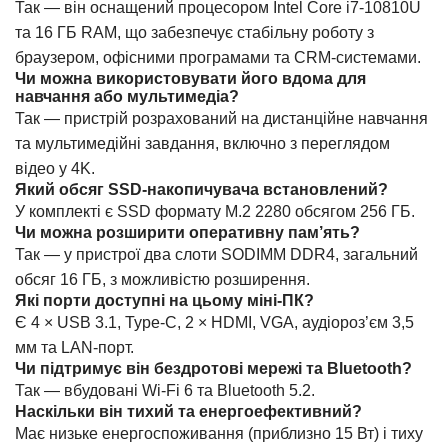
Так — він оснащений процесором Intel Core i7-10810U
та 16 ГБ RAM, що забезпечує стабільну роботу з
браузером, офісними програмами та CRM-системами.
Чи можна використовувати його вдома для
навчання або мультимедіа?
Так — пристрій розрахований на дистанційне навчання
та мультимедійні завдання, включно з переглядом
відео у 4K.
Який обсяг SSD-накопичувача встановлений?
У комплекті є SSD формату M.2 2280 обсягом 256 ГБ.
Чи можна розширити оперативну пам’ять?
Так — у пристрої два слоти SODIMM DDR4, загальний
обсяг 16 ГБ, з можливістю розширення.
Які порти доступні на цьому міні-ПК?
Є 4 × USB 3.1, Type-C, 2 × HDMI, VGA, аудіороз’єм 3,5
мм та LAN-порт.
Чи підтримує він бездротові мережі та Bluetooth?
Так — вбудовані Wi-Fi 6 та Bluetooth 5.2.
Наскільки він тихий та енергоефективний?
Має низьке енергоспоживання (приблизно 15 Вт) і тиху