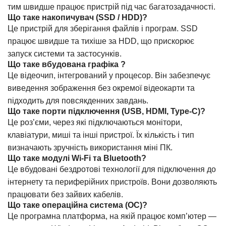
тим швидше працює пристрій під час багатозадачності.
Що таке накопичувач (SSD / HDD)?
Це пристрій для зберігання файлів і програм. SSD
працює швидше та тихіше за HDD, що прискорює
запуск системи та застосунків.
Що таке вбудована графіка ?
Це відеочип, інтегрований у процесор. Він забезпечує
виведення зображення без окремої відеокарти та
підходить для повсякденних завдань.
Що таке порти підключення (USB, HDMI, Type-C)?
Це роз’єми, через які підключаються монітори,
клавіатури, миші та інші пристрої. Їх кількість і тип
визначають зручність використання міні ПК.
Що таке модулі Wi-Fi та Bluetooth?
Це вбудовані бездротові технології для підключення до
інтернету та периферійних пристроїв. Вони дозволяють
працювати без зайвих кабелів.
Що таке операційна система (ОС)?
Це програмна платформа, на якій працює комп’ютер —