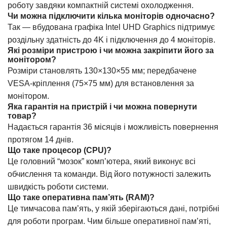
роботу завдяки компактній системі охолодження.
Чи можна підключити кілька моніторів одночасно?
Так — вбудована графіка Intel UHD Graphics підтримує
роздільну здатність до 4K і підключення до 4 моніторів.
Які розміри пристрою і чи можна закріпити його за
монітором?
Розміри становлять 130×130×55 мм; передбачене
VESA-кріплення (75×75 мм) для встановлення за
монітором.
Яка гарантія на пристрій і чи можна повернути
товар?
Надається гарантія 36 місяців і можливість повернення
протягом 14 днів.
Що таке процесор (CPU)?
Це головний “мозок” комп’ютера, який виконує всі
обчислення та команди. Від його потужності залежить
швидкість роботи системи.
Що таке оперативна пам’ять (RAM)?
Це тимчасова пам’ять, у якій зберігаються дані, потрібні
для роботи програм. Чим більше оперативної пам’яті,