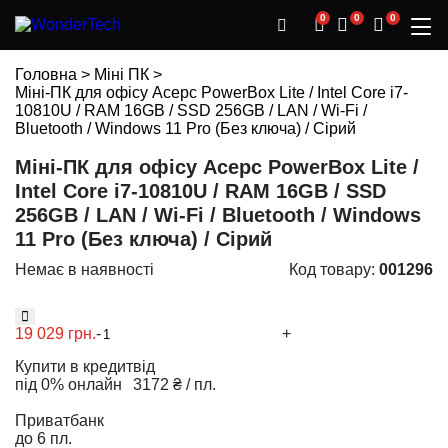
0
0
0
Головна
>
Міні ПК
>
Міні-ПК для офісу Acepc PowerBox Lite / Intel Core i7-
10810U / RAM 16GB / SSD 256GB / LAN / Wi-Fi /
Bluetooth / Windows 11 Pro (Без ключа) / Сірий
Міні-ПК для офісу Acepc PowerBox Lite /
Intel Core i7-10810U / RAM 16GB / SSD
256GB / LAN / Wi-Fi / Bluetooth / Windows
11 Pro (Без ключа) / Сірий
Немає в наявності
Код товару:
001296
19 029 грн.
-
+
Купити в кредит
від
під 0% онлайн
3172 ₴ / пл.
Приватбанк
до 6 пл.