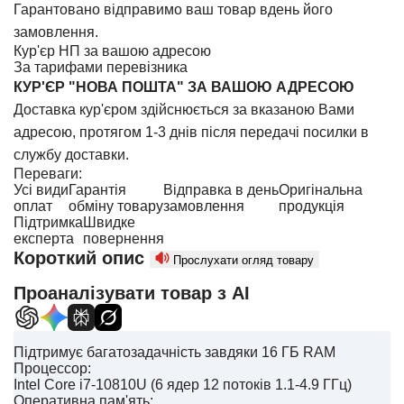
Гарантовано відправимо ваш товар вдень його
замовлення.
Кур'єр НП за вашою адресою
За тарифами перевізника
КУР'ЄР "НОВА ПОШТА" ЗА ВАШОЮ АДРЕСОЮ
Доставка кур'єром здійснюється за вказаною Вами
адресою, протягом 1-3 днів після передачі посилки в
службу доставки.
Переваги:
Усі види
Гарантія
Відправка в день
Оригінальна
оплат
обміну товару
замовлення
продукція
Підтримка
Швидке
експерта
повернення
Короткий опис
Прослухати огляд товару
Проаналізувати товар з AI
Підтримує багатозадачність завдяки 16 ГБ RAM
Процессор:
Intel Core i7-10810U (6 ядер 12 потоків 1.1-4.9 ГГц)
Оперативна пам'ять: