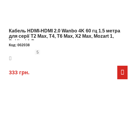
Кабель HDMI-HDMI 2.0 Wanbo 4K 60 гц 1.5 метра
для серії T2 Max, T4, T6 Max, X2 Max, Mozart 1,
DaVinci 1 Pro
Код:
002038
5
333 грн.