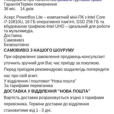
Гарантія
Термін повернення
36 міс.
14 днів
Acepc PowerBox Lite – компактний міні-ПК з Intel Core
i7-10810U, 16 ГБ оперативної пам'яті, SSD 256 ГБ та
вбудованою графікою Intel UHD – ідеальний для роботи
та мультимедіа.
Доставка:
Самовивіз
Безкоштовно
САМОВИВІЗ З НАШОГО ШОУРУМУ
При оформленні замовлення продавець-консультант
уточнить зручний для Вас час приїзду за покупкою.
Перед приїздом рекомендуємо заздалегідь попередити
нас про свій візит.
У відділення / поштомат “Нова пошта”
За тарифами перевізника
ДОСТАВКА У ВIДДIЛЕННЯ "НОВА ПОШТА"
Вартість доставки розраховується згідно з тарифами
перевізника. Терміни доставки до відділення
становитиме від 1 - 3 дні.