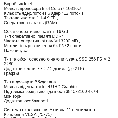
Виробник
Intel
Модель процесора
Intel Core i7-10810U
Кількість ядер/потоків
6 ядер / 12 потоків
Тактова частота
1.1-4.9 ГГц
Оперативна пам'ять (RAM)
Об'єм оперативної пам'яті
16 GB
Тип оперативної пам'яті
DDR4
Частота оперативної пам'яті
3200 МГц
Можливість розширення
64 Гб / 2 слоти
Накопичувачі
Тип та обсяг основного накопичувача
SSD 256 ГБ M.2
2280
Додаткові слоти
SSD.2.5 дюйма (до 2ТБ)
Графіка
Тип відеокарти
Вбудована
Модель відеокарти
Intel UHD Graphics
Підтримка роздільної здатності
3840х2160 4К / 4
монітори
Додаткові особливості
Система охолодження
Активна / 1 вентилятор
Кріплення
VESA (75x75)