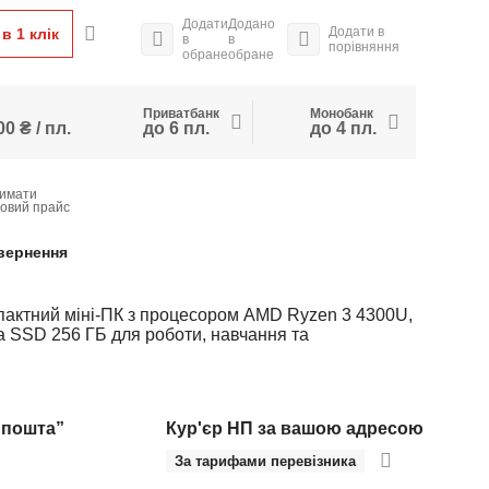
Додати
Додано
Додати в
в 1 клiк
в
в
порівняння
обране
обране
Приватбанк
Монобанк
0 ₴ / пл.
до 6 пл.
до 4 пл.
имати
товий прайс
вернення
пактний міні-ПК з процесором AMD Ryzen 3 4300U,
та SSD 256 ГБ для роботи, навчання та
 пошта”
Кур'єр НП за вашою адресою
За тарифами перевізника