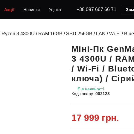
+38 097 667 66 71
Акції
Новинки
Уцінка
Зам
Ryzen 3 4300U / RAM 16GB / SSD 256GB / LAN / Wi-Fi / Bluet
Міні-Пк GenM
3 4300U / RA
/ Wi-Fi / Blue
ключа) / Сіри
Є в наявності
Код товару:
002123
17 999 грн.