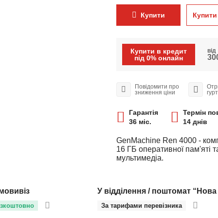
Купити
Купити 
Купити в кредит
від
300
під 0% онлайн
Повідомити про
Отр
зниження ціни
гур
Гарантія
Термін по
36 міс.
14 днів
GenMachine Ren 4000 - ком
16 ГБ оперативної пам'яті 
мультимедіа.
мовивіз
У відділення / поштомат “Нова
зкоштовно
За тарифами перевізника