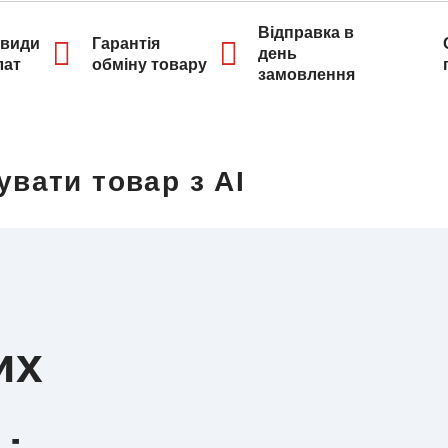
Відправка в
 види
Гарантія
день
лат
обміну товару
замовлення
увати товар з AI
их