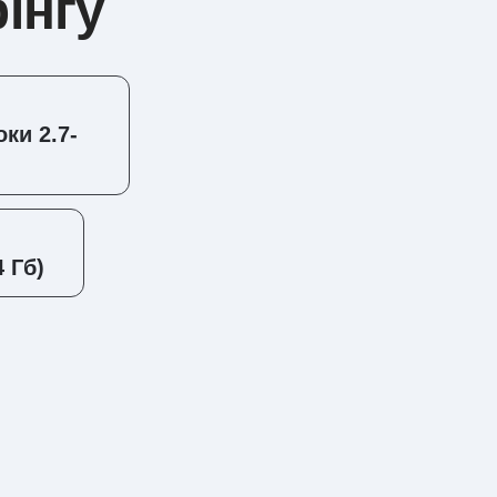
інгу
оки 2.7-
 Гб)