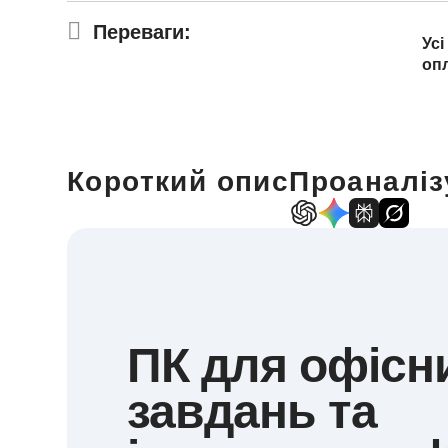
Переваги:
Усі
оп
Короткий опис
Проаналіз
ПК для офісн
завдань та