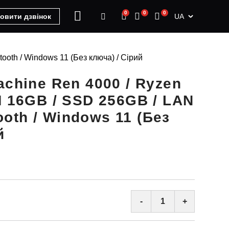
0
0
0
UA
овити дзвінок
ooth / Windows 11 (Без ключа) / Сірий
achine Ren 4000 / Ryzen
M 16GB / SSD 256GB / LAN
tooth / Windows 11 (Без
й
-
+