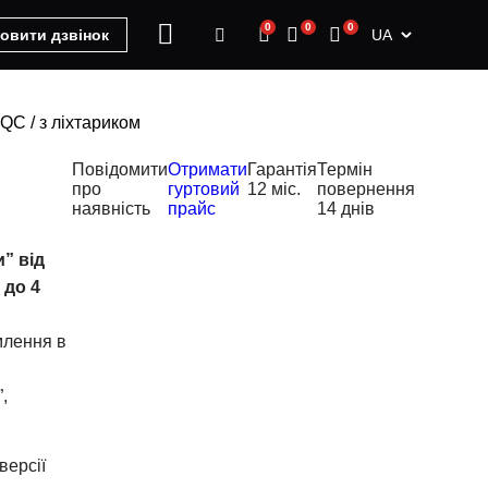
0
0
0
UA
овити дзвінок
C / з ліхтариком
Повідомити
Отримати
Гарантія
Термін
про
гуртовий
12 міс.
повернення
наявність
прайс
14 днів
” від
 до 4
лення в
,
версії