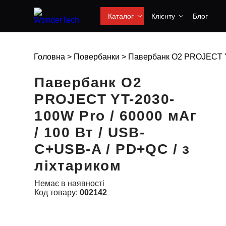
Каталог
Клієнту
Блог
Головна
>
Повербанки
>
Павербанк O2 PROJECT YT
Павербанк O2
Wow
Price
PROJECT YT-2030-
100W Pro / 60000 мАг
/ 100 Вт / USB-
C+USB-A / PD+QC / з
ліхтариком
Немає в наявності
Код товару:
002142