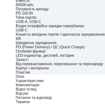
Ємність:
60000 мАг
Потужність виходу:
PD 100 Вт
Типи портів:
USB-A, USB-C
Вхідні інтерфейси зарядки павербанка:
USB-C
Кількість вихідних портів / одночасно заряджувани
6/6
Швидкісне заряджання:
PD (Power Delivery) і QC (Quick Charge)
Особливі функції:
LED-індикатор, дисплей, ліхтарик
Захист:
Від перевантаження, перегрівання та перезаряду
Корпус і матеріали:
Пластик
Опис
Характеристики
Комплектація
Відео огляд
Відгуки
Питання та відповіді
Терміни