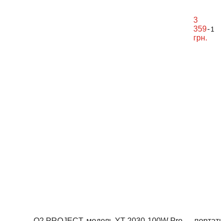
3
359
-
грн.
O2 PROJECT, модель YT-2030-100W Pro — портатив