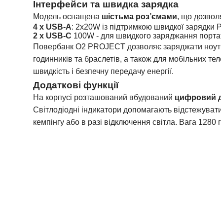
Інтерфейси та швидка зарядка
Модель оснащена
шістьма роз’ємами
, що дозвол
4 х USB-A
: 2x20W із підтримкою швидкої зарядки 
2 х USB-C
100W - для швидкого заряджання портат
Повербанк О2 PROJECT дозволяє заряджати ноутбуки
годинників та браслетів, а також для мобільних те
швидкість і безпечну передачу енергії.
Додаткові функції
На корпусі розташований вбудований
цифровий 
Світлодіодні індикатори допомагають відстежуват
кемпінгу або в разі відключення світла. Вага 1280 г