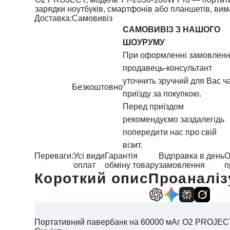
зарядки ноутбуків, смартфонів або планшетів, ви
Доставка:
Самовивіз
САМОВИВІЗ З НАШОГО
ШОУРУМУ
При оформленні замовлен
продавець-консультант
уточнить зручний для Вас ч
Безкоштовно
приїзду за покупкою.
Перед приїздом
рекомендуємо заздалегідь
попередити нас про свій
візит.
Переваги:
Усі види
Гарантія
Відправка в день
О
оплат
обміну товару
замовлення
п
Короткий опис
Проаналіз
Портативний павербанк на 60000 мАг О2 PROJEC