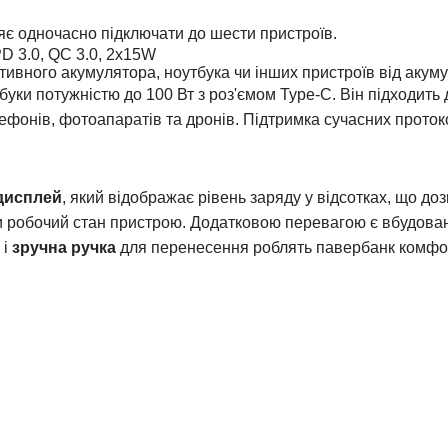
яє одночасно підключати до шести пристроїв.
PD 3.0, QC 3.0, 2x15W
ивного акумулятора, ноутбука чи інших пристроїв від акум
 потужністю до 100 Вт з роз'ємом Type-C. Він підходить д
лефонів, фотоапаратів та дронів.
Підтримка сучасних проток
дисплей
, який відображає рівень заряду у відсотках, що до
и робочий стан пристрою. Додатковою перевагою є вбудова
 і
зручна ручка
для перенесення роблять павербанк комфо