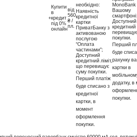
необхідно:
MonoBank 
Купити
від
Вашому
Наявність
в
560
смартфоні
кредитної
+
кредит
₴ /
Доступний
картки
під 0%
пл.
кредитний 
ПриватБанку з
онлайн
перевищує
активованою
покупки.
послугою
“Оплата
Перший пл
частинами”;
буде списа
Доступний
рахунку в
кредитний ліміт,
що перевищує
картки в
суму покупки.
мобільном
Перший платіж
додатку, в
буде списано з
оформлен
кредитної
покупки.
картки, в
момент
оформлення
покупки.
ний переносний павербанк ємністю 60000 мА·год, потужніст