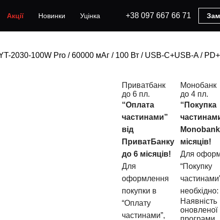
+38 097 667 66 71
Акції
Новинки
Уцінка
Зам
-2030-100W Pro / 60000 мАг / 100 Вт / USB-C+USB-A / PD+Q
Приватбанк
Монобанк
до 6 пл.
до 4 пл.
“Оплата
“Покупка
частинами”
частинами
від
Monobank
ПриватБанку
місяців!
до 6 місяців!
Для оформ
Для
“Покупку
оформлення
частинами”
покупки в
необхідно:
Наявність
“Оплату
оновленої 
частинами”,
програми