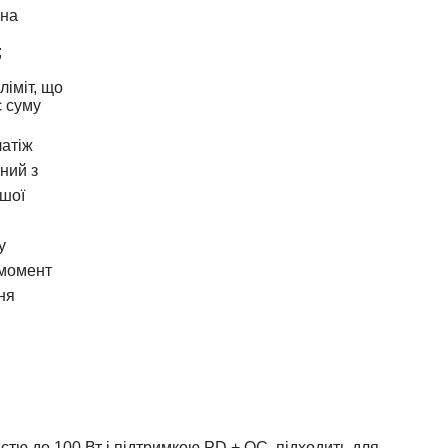
на
;
ліміт, що
 суму
атіж
ний з
ашої
у
 момент
ня
ю до 100 Вт і підтримкою PD + QC, підходить для