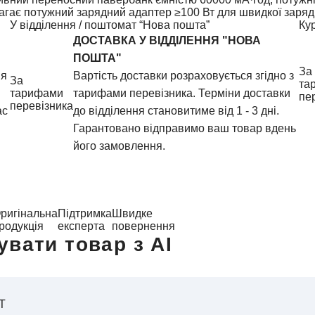
магає потужний зарядний адаптер ≥100 Вт для швидкої заряд
У відділення / поштомат “Нова пошта”
Ку
ДОСТАВКА У ВIДДIЛЕННЯ "НОВА
ПОШТА"
За
ня
Вартість доставки розраховується згідно з
За
та
тарифами
тарифами перевізника. Терміни доставки
пе
перевізника
ас
до відділення становитиме від 1 - 3 дні.
Гарантовано відправимо ваш товар вдень
його замовлення.
ригінальна
Підтримка
Швидке
родукція
експерта
повернення
увати товар з AI
T