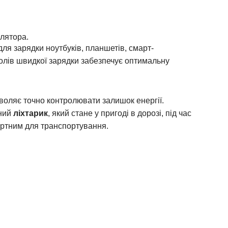
улятора.
ля зарядки ноутбуків, планшетів, смарт-
олів швидкої зарядки забезпечує оптимальну
зволяє точно контролювати залишок енергії.
ний
ліхтарик
, який стане у пригоді в дорозі, під час
ртним для транспортування.