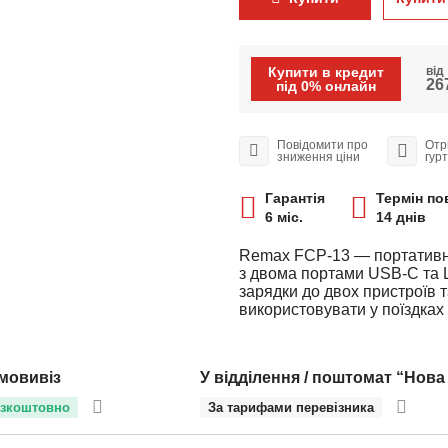
Купити в кредит
від
267
під 0% онлайн
Повідомити про
Отр
зниження ціни
гур
Гарантія
Термін по
6 міс.
14 днів
Remax FCP-13 — портативн
з двома портами USB-C та L
зарядки до двох пристроїв 
використовувати у поїздках
мовивіз
У відділення / поштомат “Нова
зкоштовно
За тарифами перевізника