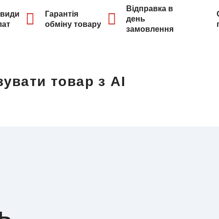
Відправка в
 види
Гарантія
день
лат
обміну товару
замовлення
увати товар з AI
ь