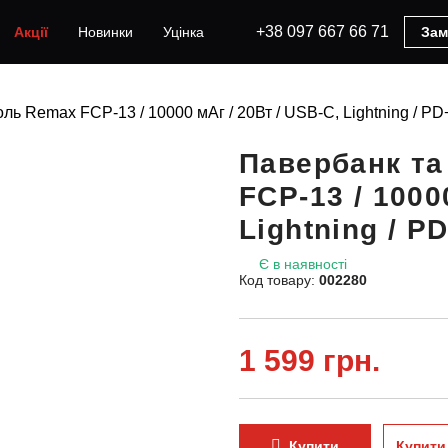
+38 097 667 66 71
Акції
Новинки
Уцінка
Зам
ль Remax FCP-13 / 10000 мАг / 20Вт / USB-C, Lightning / PD
Павербанк та
FCP-13 / 1000
Lightning / P
Є в наявності
Код товару:
002280
1 599 грн.
Купити
Купити 