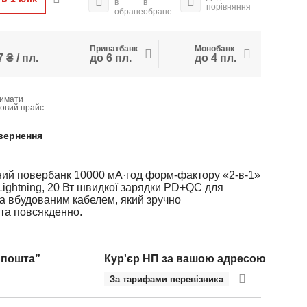
в
в
порівняння
обране
обране
Приватбанк
Монобанк
 ₴ / пл.
до 6 пл.
до 4 пл.
имати
товий прайс
вернення
ий повербанк 10000 мА·год форм-фактору «2-в-1»
ightning, 20 Вт швидкої зарядки PD+QC для
та вбудованим кабелем, який зручно
 та повсякденно.
 пошта”
Кур'єр НП за вашою адресою
За тарифами перевізника