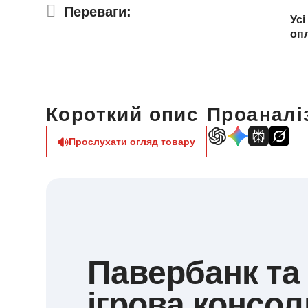
Переваги:
Усі
оп
Короткий опис
Проаналіз
Прослухати огляд товару
Павербанк та
ігрова консол