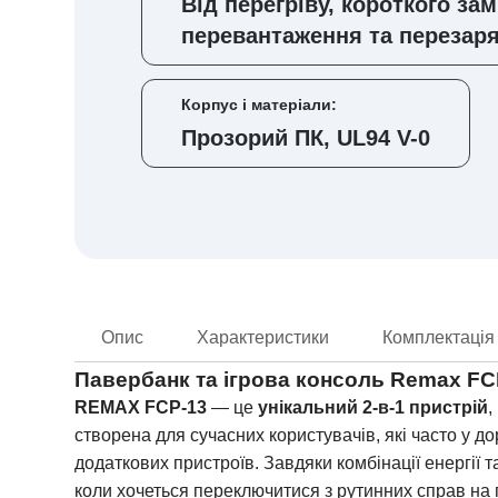
Від перегріву, короткого за
перевантаження та перезар
Корпус і матеріали:
Прозорий ПК, UL94 V-0
Опис
Характеристики
Комплектація
Павербанк та ігрова консоль Remax F
REMAX FCP-13
— це
унікальний 2-в-1 пристрій
,
створена для сучасних користувачів, які часто у д
додаткових пристроїв. Завдяки комбінації енергії 
коли хочеться переключитися з рутинних справ на 