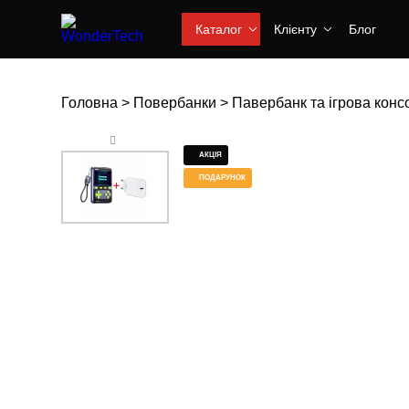
Каталог
Клієнту
Блог
Головна
>
Повербанки
>
Павербанк та ігрова консо
АКЦІЯ
ПОДАРУНОК