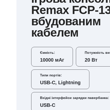
Remax FCP-13
вбудованим
кабелем
Ємність:
Потужність ви
10000 мАг
20 Вт
Типи портів:
USB-C, Lightning
Вхідні інтерфейси зарядки павербанка:
USB-C