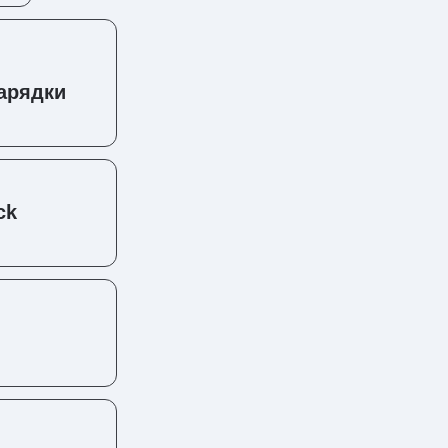
зарядки
ck