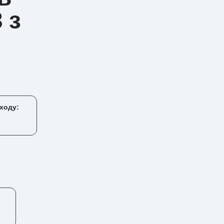
 з
ходу: