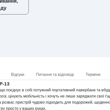
микання,
яду
Відгуки
Питання та відповіді
Терміни
CP-13
 що поєднує в собі потужний портативний павербанк та вбу
орозі, цінують мобільність і хочуть не лише заряджати свої 
та розваг, пристрій чудово підходить для подорожей, щоденн
гру просто у ваших руках.