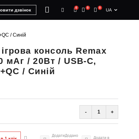
0
0
0
UA
овити дзвінок
+QC / Синій
 ігрова консоль Remax
0 мАг / 20Вт / USB-C,
D+QC / Синій
-
+
Додати
Додано
Додати в
в 1 клiк