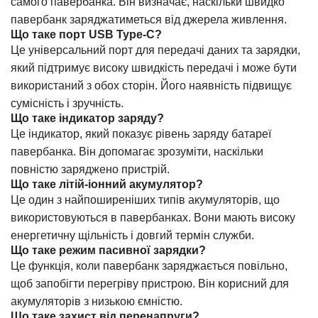
самого павербанка. Він визначає, наскільки швидко
павербанк заряджатиметься від джерела живлення.
Що таке порт USB Type-C?
Це універсальний порт для передачі даних та зарядки,
який підтримує високу швидкість передачі і може бути
використаний з обох сторін. Його наявність підвищує
сумісність і зручність.
Що таке індикатор заряду?
Це індикатор, який показує рівень заряду батареї
павербанка. Він допомагає зрозуміти, наскільки
повністю заряджено пристрій.
Що таке літій-іонний акумулятор?
Це один з найпоширеніших типів акумуляторів, що
використовуються в павербанках. Вони мають високу
енергетичну щільність і довгий термін служби.
Що таке режим пасивної зарядки?
Це функція, коли павербанк заряджається повільно,
щоб запобігти перегріву пристрою. Він корисний для
акумуляторів з низькою ємністю.
Що таке захист від перенапруги?