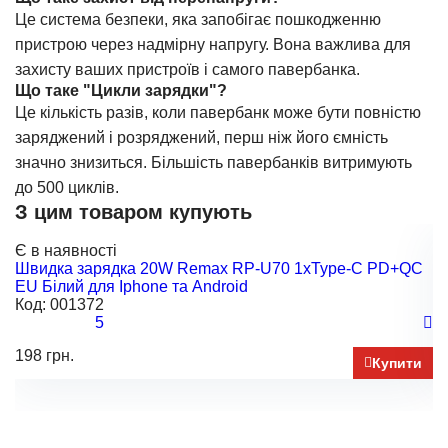
Це система безпеки, яка запобігає пошкодженню
пристрою через надмірну напругу. Вона важлива для
захисту ваших пристроїв і самого павербанка.
Що таке "Цикли зарядки"?
Це кількість разів, коли павербанк може бути повністю
заряджений і розряджений, перш ніж його ємність
значно знизиться. Більшість павербанків витримують
до 500 циклів.
З цим товаром купують
Є в наявності
Є
Швидка зарядка 20W Remax RP-U70 1xType-C PD+QC
Д
EU Білий для Iphone та Android
p
Код:
001372
К
5
198 грн.
92
Купити