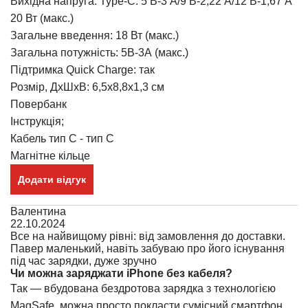
Вихідна напруга: Type-C: 5 В-3 А/9 В-2,22 А/12 В-1,67 А
20 Вт (макс.)
Загальне введення: 18 Вт (макс.)
Загальна потужність: 5В-3А (макс.)
Підтримка Quick Charge: так
Розмір, ДхШхВ: 6,5х8,8х1,3 см
Повербанк
Інструкція;
Кабель тип С - тип С
Магнітне кільце
Додати відгук
Валентина
22.10.2024
Все на найвищому рівні: від замовлення до доставки.
Павер маленький, навіть забуваю про його існування
під час зарядки, дуже зручно
Чи можна заряджати iPhone без кабеля?
Так — вбудована бездротова зарядка з технологією
MagSafe, можна просто покласти сумісний смартфон.