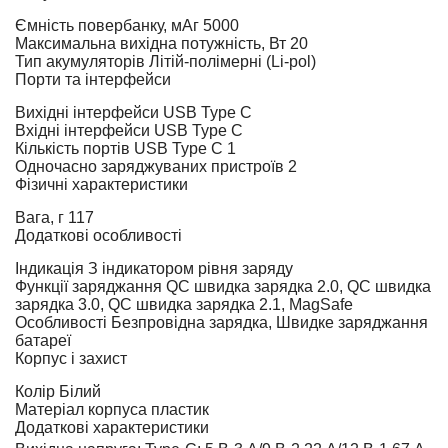
Ємність повербанку, мАг
5000
Максимальна вихідна потужність, Вт
20
Тип акумуляторів
Літій-полімерні (Li-pol)
Порти та інтерфейси
Вихідні інтерфейси
USB Type C
Вхідні інтерфейси
USB Type C
Кількість портів USB Type C
1
Одночасно заряджуваних пристроїв
2
Фізичні характеристики
Вага, г
117
Додаткові особливості
Індикація
З індикатором рівня заряду
Функції заряджання
QC швидка зарядка 2.0, QC швидка
зарядка 3.0, QC швидка зарядка 2.1, MagSafe
Особливості
Безпровідна зарядка, Швидке заряджання
батареї
Корпус і захист
Колір
Білий
Матеріал корпуса
пластик
Додаткові характеристики