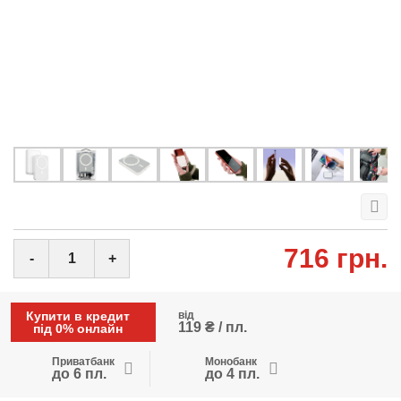
716 грн.
-
+
Купити в кредит
від
119 ₴ / пл.
під 0% онлайн
Приватбанк
Монобанк
до 6 пл.
до 4 пл.