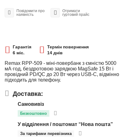
Повідомити про
Отримати
наявність
гуртовий прайс
Гарантія
Термін повернення
6 міс.
14 днів
Remax RPP-509 - міні-повербанк з ємністю 5000
мА·год, бездротовою зарядкою MagSafe 15 Вт і
провідний PD/QC до 20 Вт через USB-C, відмінно
підходить для телефону.
Доставка:
Самовивіз
Безкоштовно
У відділення / поштомат “Нова пошта”
За тарифами перевізника