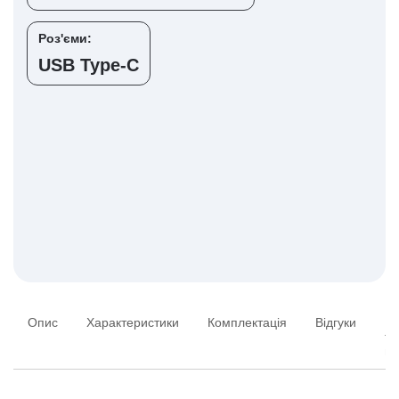
Роз'єми:
USB Type-C
Опис
Характеристики
Комплектація
Відгуки
Пи
та
ві