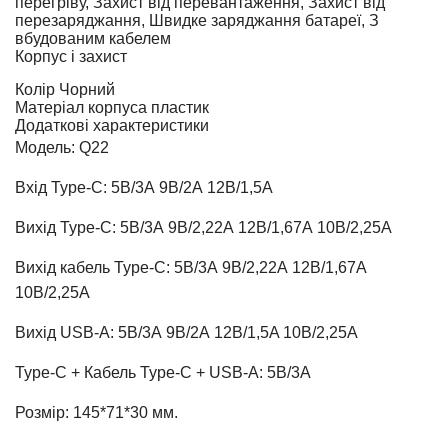
перегріву, Захист від перевантаження, Захист від
перезаряджання, Швидке заряджання батареї, З
вбудованим кабелем
Корпус і захист
Колір
Чорний
Матеріал корпуса
пластик
Додаткові характеристики
Модель: Q22
Вхід Type-C: 5В/3А 9В/2А 12В/1,5А
Вихід Type-C: 5В/3А 9В/2,22А 12В/1,67А 10В/2,25А
Вихід кабель Type-C: 5В/3А 9В/2,22А 12В/1,67А
10В/2,25А
Вихід USB-A: 5В/3А 9В/2А 12В/1,5A 10В/2,25А
Type-C + Кабель Type-C + USB-A: 5В/3А
Розмір: 145*71*30 мм.