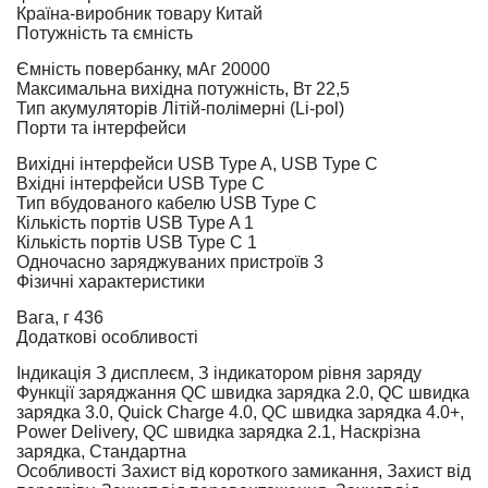
Країна-виробник товару
Китай
Потужність та ємність
Ємність повербанку, мАг
20000
Максимальна вихідна потужність, Вт
22,5
Тип акумуляторів
Літій-полімерні (Li-pol)
Порти та інтерфейси
Вихідні інтерфейси
USB Type A, USB Type C
Вхідні інтерфейси
USB Type C
Тип вбудованого кабелю
USB Type C
Кількість портів USB Type A
1
Кількість портів USB Type C
1
Одночасно заряджуваних пристроїв
3
Фізичні характеристики
Вага, г
436
Додаткові особливості
Індикація
З дисплеєм, З індикатором рівня заряду
Функції заряджання
QC швидка зарядка 2.0, QC швидка
зарядка 3.0, Quick Charge 4.0, QC швидка зарядка 4.0+,
Power Delivery, QC швидка зарядка 2.1, Наскрізна
зарядка, Стандартна
Особливості
Захист від короткого замикання, Захист від