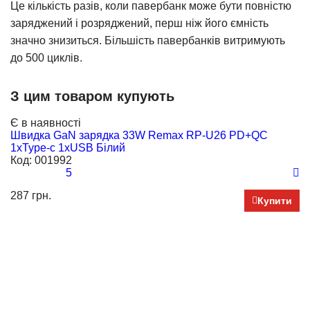
Це кількість разів, коли павербанк може бути повністю
заряджений і розряджений, перш ніж його ємність
значно знизиться. Більшість павербанків витримують
до 500 циклів.
З цим товаром купують
Є в наявності
Є
Швидка GaN зарядка 33W Remax RP-U26 PD+QC
Д
1xType-c 1xUSB Білий
C
Код:
001992
К
5
287 грн.
25
Купити