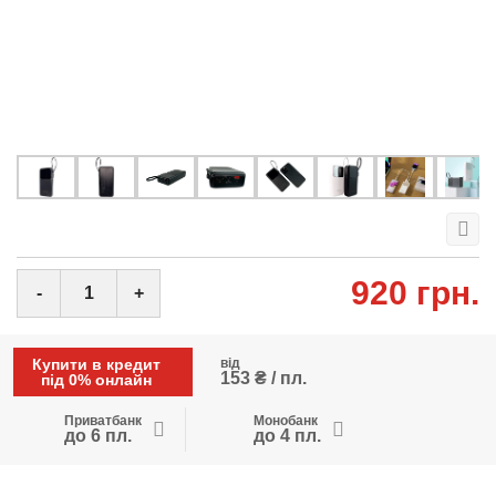
920 грн.
-
+
Купити в кредит
від
153 ₴ / пл.
під 0% онлайн
Приватбанк
Монобанк
до 6 пл.
до 4 пл.