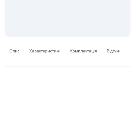
Опис
Характеристики
Комплектація
Відгуки
Пи
та
ві