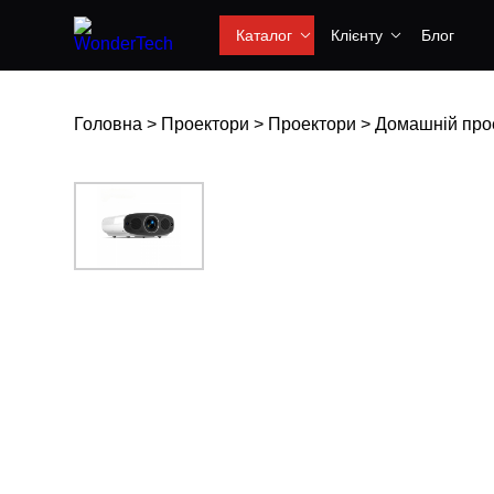
Каталог
Клієнту
Блог
Головна
>
Проектори
>
Проектори
>
Домашній проек