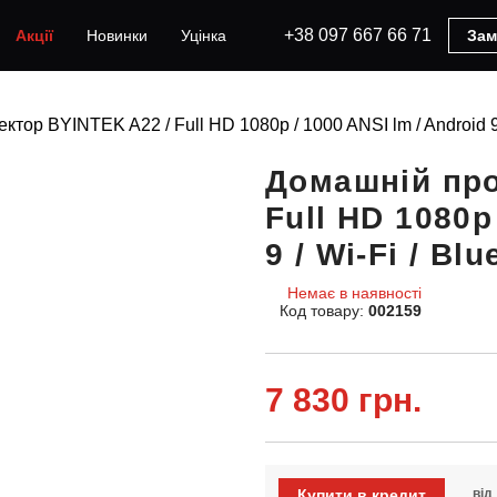
+38 097 667 66 71
Акції
Новинки
Уцінка
Зам
тор BYINTEK A22 / Full HD 1080p / 1000 ANSI lm / Android 9 /
Домашній про
Full HD 1080p
9 / Wi-Fi / Blu
Немає в наявності
Код товару:
002159
7 830 грн.
Купити в кредит
від