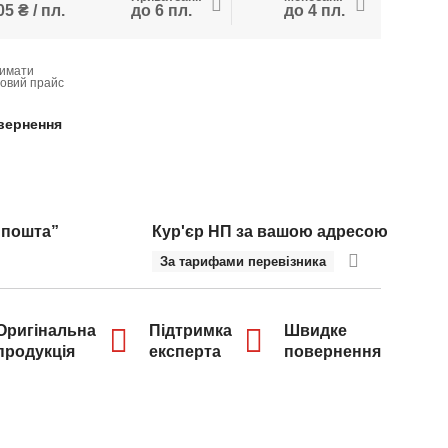
5 ₴ / пл.
до 6 пл.
до 4 пл.
имати
товий прайс
вернення
 пошта”
Кур'єр НП за вашою адресою
За тарифами перевізника
Оригінальна
Підтримка
Швидке
продукція
експерта
повернення