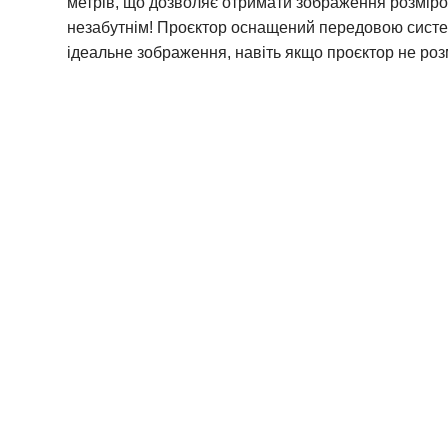
метрів, що дозволяє отримати зображення розміром
незабутнім!
Проєктор оснащений передовою системою
ідеальне зображення, навіть якщо проєктор не роз