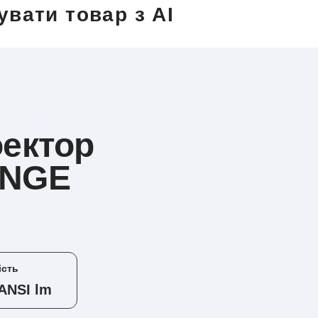
увати товар з AI
ектор
ANGE
ість
ANSI lm