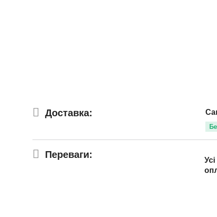
Доставка:
Са
Бе
Переваги:
Усі
оп