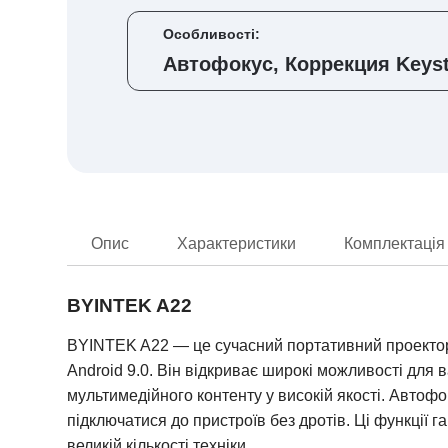
Особливості:
Автофокус, Коррекция Keys
Опис
Характеристики
Комплектація
BYINTEK
A22
BYINTEK A22 —
це
сучасний
портативний проектор
Android 9.0. Він відкриває широкі можливості для
мультимедійного контенту у високій якості.
Автофок
підключатися до пристроїв без дротів.
Ці функції г
великій кількості техніки
.