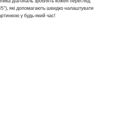
елика діагональ зроблять кожен перегляд
°), які
допомагають швидко налаштувати
тинкою у будь-який час!