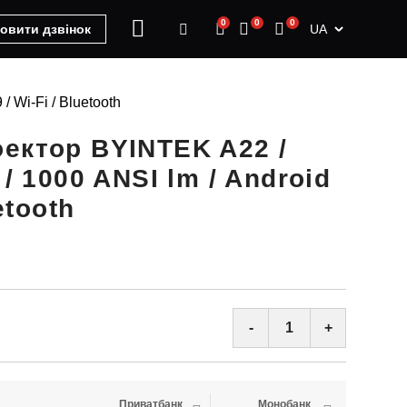
0
0
0
UA
овити дзвінок
 Wi-Fi / Bluetooth
ектор BYINTEK A22 /
 / 1000 ANSI lm / Android
etooth
-
+
Приватбанк
Монобанк