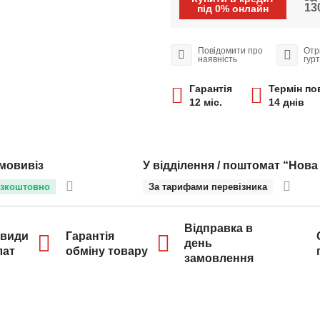
130
під 0% онлайн
Повідомити про
Отр
наявність
гур
Гарантія
Термін по
12 міс.
14 днів
мовивіз
У відділення / поштомат “Нова
зкоштовно
За тарифами перевізника
Відправка в
 види
Гарантія
день
лат
обміну товару
замовлення