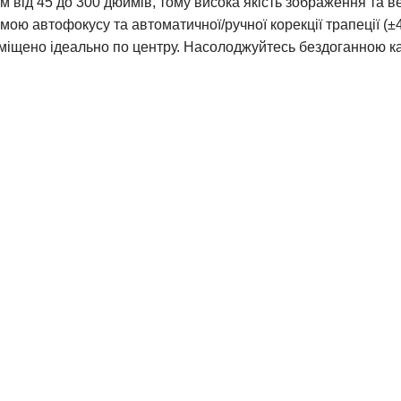
 від 45 до 300 дюймів, тому висока якість зображення та в
 автофокусу та автоматичної/ручної корекції трапеції (±45
міщено ідеально по центру.
Насолоджуйтесь бездоганною кар