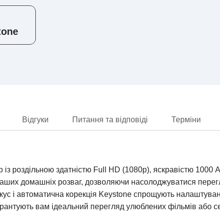
tone
Відгуки
Питання та відповіді
Терміни
 із роздільною здатністю Full HD (1080p), яскравістю 100
 ваших домашніх розваг, дозволяючи насолоджуватися перегля
ус і автоматична корекція Keystone спрощують налаштування
арантують вам ідеальний перегляд улюблених фільмів або сер