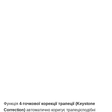
Функція
4-точкової корекції трапеції (Keystone
Correction)
автоматично коригує трапецієподібні