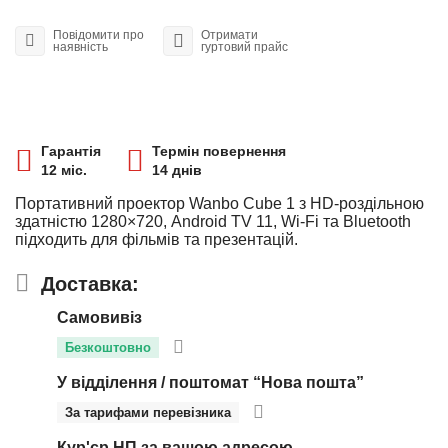
Повідомити про
Отримати
наявність
гуртовий прайс
Гарантія
Термін повернення
12 міс.
14 днів
Портативний проектор Wanbo Cube 1 з HD-роздільною
здатністю 1280×720, Android TV 11, Wi-Fi та Bluetooth
підходить для фільмів та презентацій.
Доставка:
Самовивіз
Безкоштовно
У відділення / поштомат “Нова пошта”
За тарифами перевізника
Кур'єр НП за вашою адресою