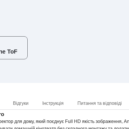
ne ToF
Відгуки
Інструкція
Питання та відповіді
ro
ектор для дому, який поєднує Full HD якість зображення, 
нізувати домашній кінотеатр без складного монтажу та дода