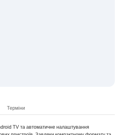
Терміни
Android TV та автоматичне налаштування
ткових пристроїв. Завдяки компактному формату та