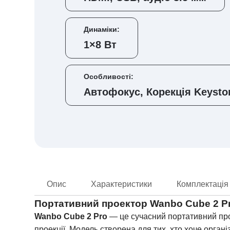
Динаміки:
1×8 Вт
Особливості:
Автофокус, Корекція Keysto
Опис
Характеристики
Комплектація
Портативний проектор Wanbo Cube 2 P
Wanbo Cube 2 Pro
— це сучасний портативний про
проекції. Модель створена для тих, хто хоче орга