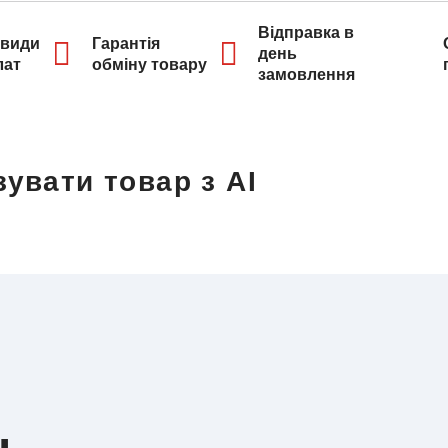
Відправка в
 види
Гарантія
день
лат
обміну товару
замовлення
увати товар з AI