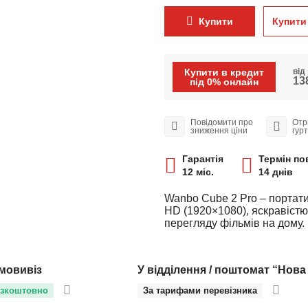
Купити
Купити 
Купити в кредит
від
138
під 0% онлайн
Повідомити про
Отр
зниження ціни
гур
Гарантія
Термін по
12 міс.
14 днів
Wanbo Cube 2 Pro – портати
HD (1920×1080), яскравістю 
перегляду фільмів на дому.
мовивіз
У відділення / поштомат “Нова
зкоштовно
За тарифами перевізника