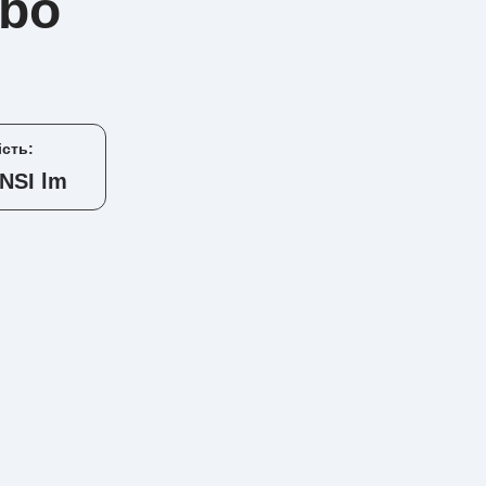
nbo
ість:
NSI lm