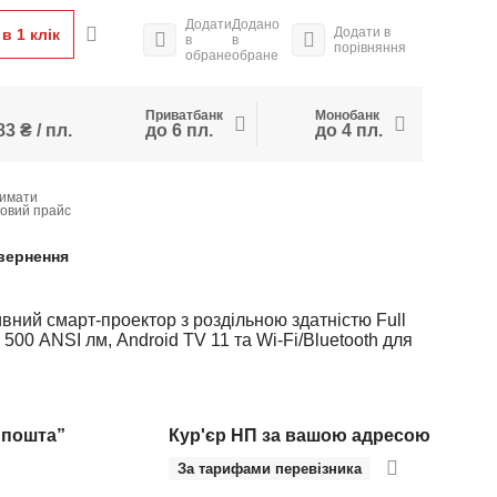
Додати
Додано
Додати в
в 1 клiк
в
в
порівняння
обране
обране
Приватбанк
Монобанк
3 ₴ / пл.
до 6 пл.
до 4 пл.
имати
товий прайс
вернення
вний смарт-проектор з роздільною здатністю Full
500 ANSI лм, Android TV 11 та Wi-Fi/Bluetooth для
 пошта”
Кур'єр НП за вашою адресою
За тарифами перевізника