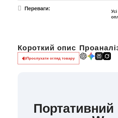
Переваги:
Усі
оп
Короткий опис
Проаналіз
Прослухати огляд товару
Портативний