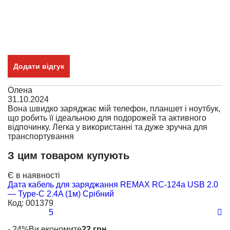
Додати відгук
Олена
31.10.2024
Вона швидко заряджає мій телефон, планшет і ноутбук,
що робить її ідеальною для подорожей та активного
відпочинку. Легка у використанні та дуже зручна для
транспортування
З цим товаром купують
Є в наявності
Є
Дата кабель для заряджання REMAX RC-124a USB 2.0
Д
— Type-C 2.4A (1м) Срібний
U
Код:
001379
К
5
- 24%
Ви економите
22 грн.
92