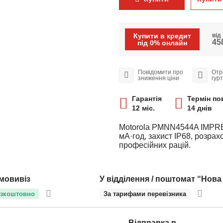
Купити в кредит
від
458
під 0% онлайн
Повідомити про
Отр
зниження ціни
гур
Гарантія
Термін по
12 міс.
14 днів
Motorola PMNN4544A IMPRES 
мА·год, захист IP68, розра
професійних рацій.
мовивіз
У відділення / поштомат “Нова
зкоштовно
За тарифами перевізника
Відправка в