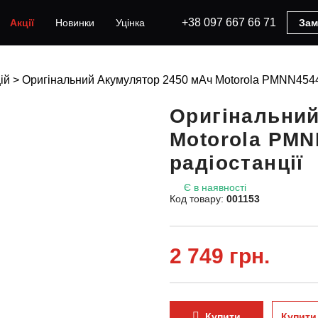
+38 097 667 66 71
Акції
Новинки
Уцінка
Зам
ій
>
Оригінальний Акумулятор 2450 мАч Motorola PMNN4544
Оригінальний
Motorola PM
радіостанції
Є в наявності
Код товару:
001153
2 749 грн.
Купити
Купити 