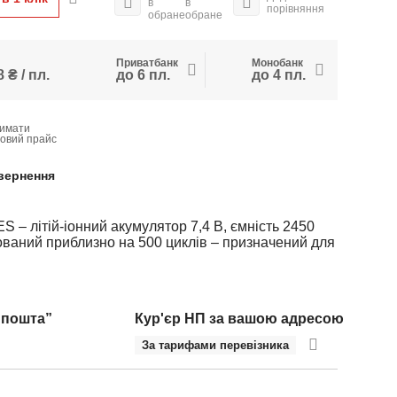
в
в
порівняння
обране
обране
Приватбанк
Монобанк
 ₴ / пл.
до 6 пл.
до 4 пл.
имати
товий прайс
вернення
– літій-іонний акумулятор 7,4 В, ємність 2450
хований приблизно на 500 циклів – призначений для
 пошта”
Кур'єр НП за вашою адресою
За тарифами перевізника