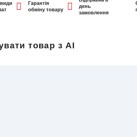
 види
Гарантія
день
лат
обміну товару
замовлення
увати товар з AI