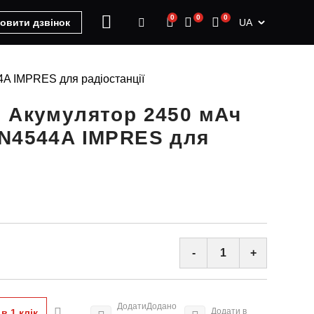
0
0
0
UA
овити дзвінок
A IMPRES для радіостанції
 Акумулятор 2450 мАч
NN4544A IMPRES для
-
+
Додати
Додано
Додати в
в 1 клiк