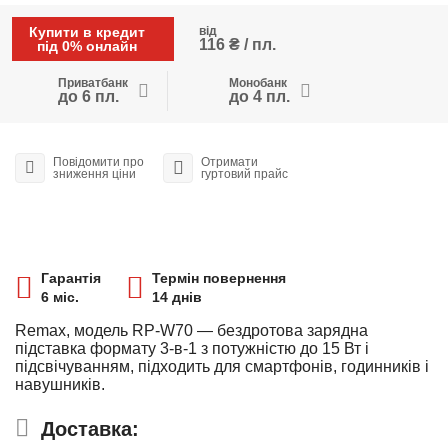
Купити в кредит
від
116 ₴ / пл.
під 0% онлайн
Приватбанк
Монобанк
до 6 пл.
до 4 пл.
Повідомити про
Отримати
зниження ціни
гуртовий прайс
Гарантія
Термін повернення
6 міс.
14 днів
Remax, модель RP-W70 — бездротова зарядна
підставка формату 3-в-1 з потужністю до 15 Вт і
підсвічуванням, підходить для смартфонів, годинників і
навушників.
Доставка: