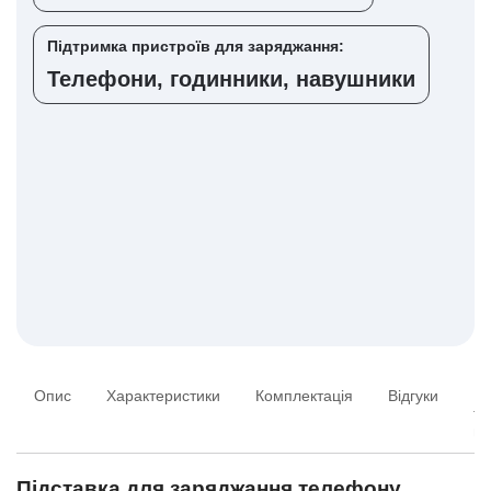
Підтримка пристроїв для заряджання:
Телефони, годинники, навушники
Опис
Характеристики
Комплектація
Відгуки
Пи
та
ві
Підставка для заряджання телефону