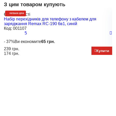
З цим товаром купують
Є в наявності
НИЗЬКА ЦІНА
Є
Набір перехідників для телефону з кабелем для
Н
заряджання Remax RC-190 6в1, синій
з
Код:
001107
К
5
- 37%
Ви економите
65 грн.
-
239 грн.
22
Купити
174 грн.
17