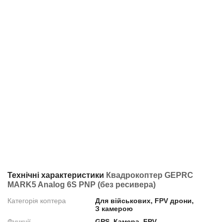
Технічні характеристики
Квадрокоптер GEPRC
MARK5 Analog 6S PNP (без ресивера)
Категорія коптера
Для військових, FPV дрони,
З камерою
Функції
GPS, Камера, FPV,