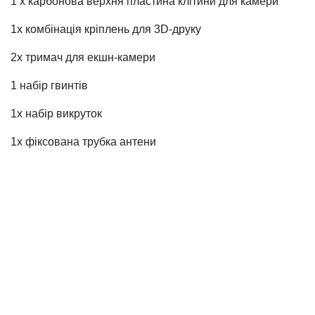
1 х карбонова верхня пластина клітини для камери
1х комбінація кріплень для 3D-друку
2х тримач для екшн-камери
1 набір гвинтів
1х набір викруток
1х фіксована трубка антени