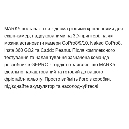
MARK5 постачається з двома різними кріпленнями для
екшн-камер, надрукованими на 3D-принтері, на які
можна встановити камери GoPro8/9/10, Naked GoPro8,
Insta 360 GO2 та Caddx Peanut. Після комплексного
тестування та налаштування зазначена команда
розробників GEPRC з гордістю заявляє, що MARK5
ідеально налаштований та готовий до вашого
фрістайл-польоту! Просто вийміть його з коробки,
під'єднайте акумулятор та насолоджуйтеся!