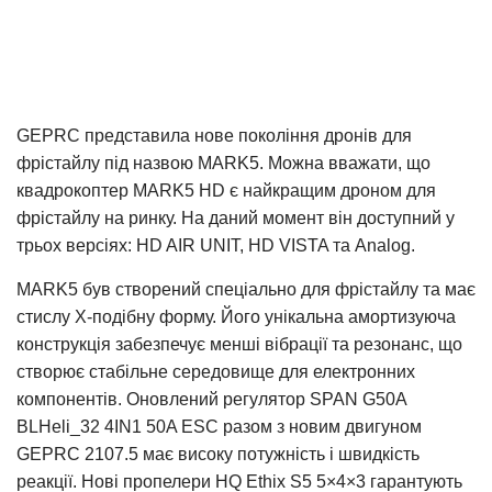
GEPRC представила нове покоління дронів для
фрістайлу під назвою MARK5. Можна вважати, що
квадрокоптер MARK5 HD є найкращим дроном для
фрістайлу на ринку. На даний момент він доступний у
трьох версіях: HD AIR UNIT, HD VISTA та Analog.
MARK5 був створений спеціально для фрістайлу та має
стислу X-подібну форму. Його унікальна амортизуюча
конструкція забезпечує менші вібрації та резонанс, що
створює стабільне середовище для електронних
компонентів. Оновлений регулятор SPAN G50A
BLHeli_32 4IN1 50A ESC разом з новим двигуном
GEPRC 2107.5 має високу потужність і швидкість
реакції. Нові пропелери HQ Ethix S5 5×4×3 гарантують