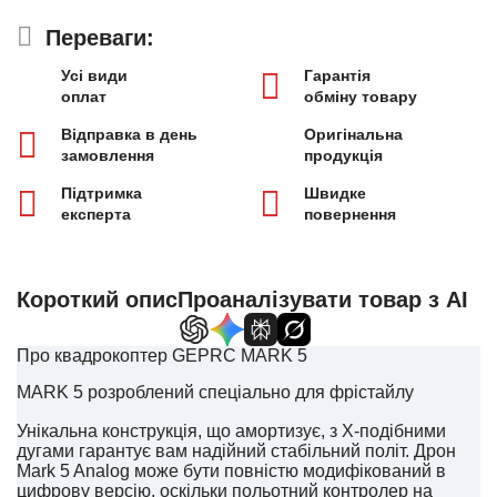
Переваги:
Усі види
Гарантія
оплат
обміну товару
Відправка в день
Оригінальна
замовлення
продукція
Підтримка
Швидке
експерта
повернення
Короткий опис
Проаналізувати товар з AI
Про квадрокоптер GEPRC MARK 5
MARK 5 розроблений спеціально для фрістайлу
Унікальна конструкція, що амортизує, з Х-подібними
дугами гарантує вам надійний стабільний політ. Дрон
Mark 5 Analog може бути повністю модифікований в
цифрову версію, оскільки польотний контролер на