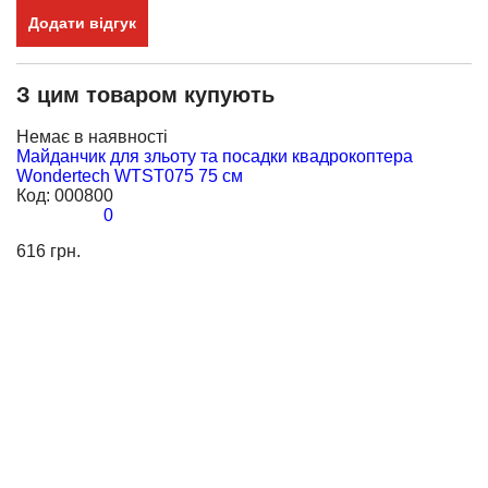
Додати відгук
З цим товаром купують
Немає в наявності
Н
Майданчик для зльоту та посадки квадрокоптера
Е
Wondertech WTST075 75 см
F
Код:
000800
К
0
616 грн.
11