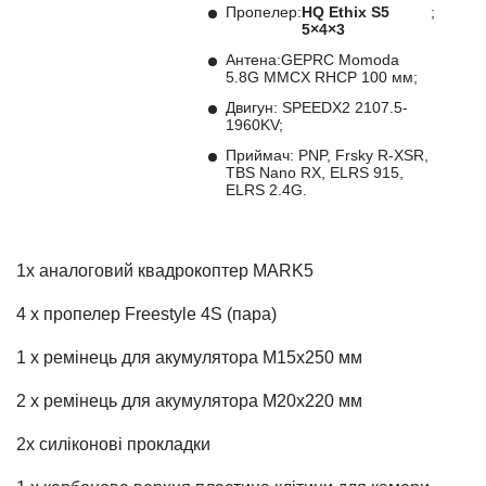
Пропелер:
HQ Ethix S5
;
5×4×3
Антена:GEPRC Momoda
5.8G MMCX RHCP 100 мм;
Двигун: SPEEDX2 2107.5-
1960KV;
Приймач: PNP, Frsky R-XSR,
TBS Nano RX, ELRS 915,
ELRS 2.4G.
1х аналоговий квадрокоптер MARK5
4 х пропелер Freestyle 4S (пара)
1 х ремінець для акумулятора M15x250 мм
2 х ремінець для акумулятора M20x220 мм
2х силіконові прокладки