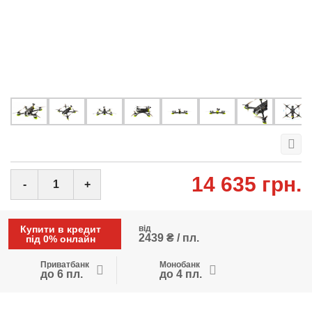
14 635 грн.
-
+
Купити в кредит
від
2439 ₴ / пл.
під 0% онлайн
Приватбанк
Монобанк
до 6 пл.
до 4 пл.