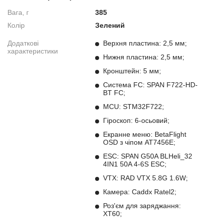
Вага, г
385
Колір
Зелений
Додаткові
Верхня пластина: 2,5 мм;
характеристики
Нижня пластина: 2,5 мм;
Кронштейн: 5 мм;
Система FC: SPAN F722-HD-
BT FC;
MCU: STM32F722;
Гіроскоп: 6-осьовий;
Екранне меню: BetaFlight
OSD з чіпом AT7456E;
ESC: SPAN G50A BLHeli_32
4IN1 50A 4-6S ESC;
VTX:
RAD VTX 5.8G 1.6W;
Камера: Caddx Ratel2;
Роз'єм для заряджання:
XT60;