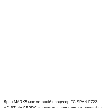
Дрон MARK5 має останній процесор FC SPAN F722-
HD-BT від GEPRC з високим рівнем продуктивності та