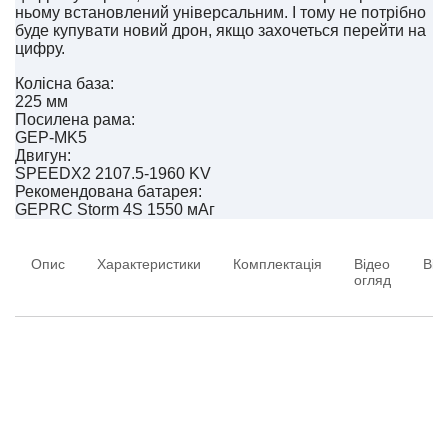
ньому встановлений універсальним. І тому не потрібно
буде купувати новий дрон, якщо захочеться перейти на
цифру.
Колісна база:
225 мм
Посилена рама:
GEP-MK5
Двигун:
SPEEDX2 2107.5-1960 KV
Рекомендована батарея:
GEPRC Storm 4S 1550 мАг
Опис
Характеристики
Комплектація
Відео
Від
огляд