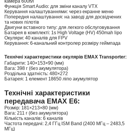
камера 600tvl
Функція Smart Audio: для зміни каналу VTX
Керування налаштуваннями: через екранне меню
Попередня налаштування: на заводі для досвідчених
та нових пілотів
Двигуни вставного типу: для легкого обслуговування
Батарея в комплекті: 1s High Voltage (HV) 450mah lipo
Окуляри: 40 каналів для FPV
Керування: 6-канальний контролер розміру геймпада
Технічні характеристики окулярів EMAX Transporter:
Габарити: 140×153×90 (мм)
Вага: 398 г (без акумулятора)
Роздільна здатність: 480×272
Батарея: 1 елемент 18650 ліпо акумулятор
Технічні характеристики
передавача EMAX E6:
Розмір: 181×213×80 (мм)
Вага: 211 г (без акумулятора)
Кількість каналів: 6 каналів
Частота передачі: 2,4 ГГц ISM Band (2400 МГц – 2483,5
МГц)