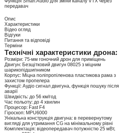
Функція Smart Audio для зміни каналу VTX через
передавач
Опис
Характеристики
Відео огляд
Відгуки
Питання та відповіді
Терміни
Технічні характеристики дрона:
Розміри: 75-мм гоночний дрон для приміщень
Двигун: Безщітковий двигун 08025 з міцним
шарикопідшипником
Корпус: Міцна поліпропіленова пластикова рама з
захистом пропелера
Функції: Аудіо сигнал двигуна, функція пошуку після
аварії
Швидкість: до 56 км/год
Час польоту: до 4 хвилин
Процесор: Fast F4
Гіроскоп: MPU6000
Унікальна конструкція двигуна: в перевернутому
вигляді для утримання CG на мінімальному рівні
Комплектація: відеопередавач потужністю 25 мВт,