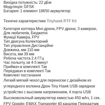
Вихідна потужність: 22 дБм
Модуляція: GFSK
Батарея: 1 елемент 18650 акумулятор
Технічні характеристики
Tinyhawk RTF Kit
Категорія коптера
Міні-дрони, FPV дрони, З камерою,
Для любителів, Бюджетні
Функції
Камера, FPV
Тип двигуна
Колекторний
Тип управління
Дистанційне
Довжина, мм
110 мм
Висота, мм
39 мм
Робоча частота
2.4 ГГц
Час польоту, хв
4-5 минут
Приймач в комплекті
Так
Передавач в комплекті
Так
Комплект постачання
Легкий мягкий чехол для переноски с дизайном из
углеродного волокна Дрон Tiny Hawk USB-зарядное
устройство с высоким напряжением, 4 порта USB
Высоковольтный аккумулятор емкостью 450 мАч, 1 сек.
FPV Goggle: EMAX Transporter 40 каналов Передатчик