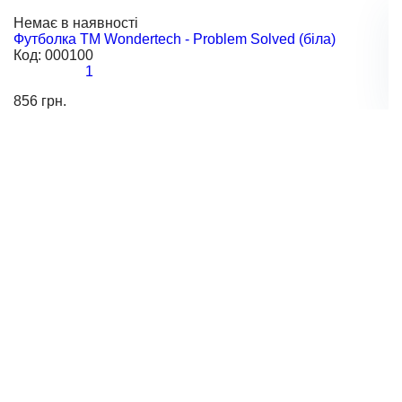
Немає в наявності
Н
Футболка TM Wondertech - Problem Solved (біла)
Ф
Код:
000100
К
1
856 грн.
85