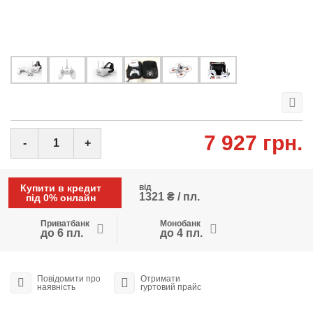
7 927 грн.
-
+
Купити в кредит
від
1321 ₴ / пл.
під 0% онлайн
Приватбанк
Монобанк
до 6 пл.
до 4 пл.
Повідомити про
Отримати
наявність
гуртовий прайс