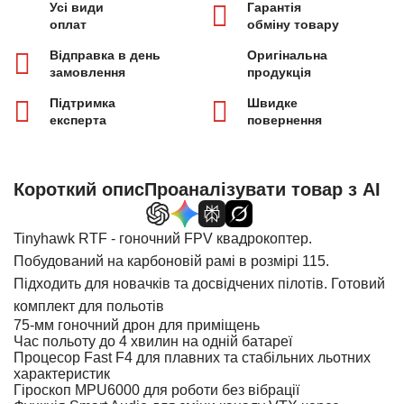
Усі види
Гарантія
оплат
обміну товару
Відправка в день
Оригінальна
замовлення
продукція
Підтримка
Швидке
експерта
повернення
Короткий опис
Проаналізувати товар з AI
Tinyhawk RTF - гоночний FPV квадрокоптер.
Побудований на карбоновій рамі в розмірі 115.
Підходить для новачків та досвідчених пілотів. Готовий
комплект для польотів
75-мм гоночний дрон для приміщень
Час польоту до 4 хвилин на одній батареї
Процесор Fast F4 для плавних та стабільних льотних
характеристик
Гіроскоп MPU6000 для роботи без вібрації