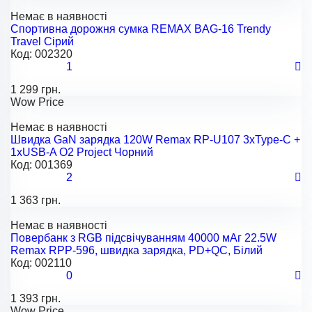
Немає в наявності
Спортивна дорожня сумка REMAX BAG-16 Trendy
Travel Cірий
Код:
002320
1
1 299 грн.
Wow Price
Немає в наявності
Швидка GaN зарядка 120W Remax RP-U107 3xType-C +
1xUSB-A O2 Project Чорний
Код:
001369
2
1 363 грн.
Немає в наявності
Повербанк з RGB підсвічуванням 40000 мАг 22.5W
Remax RPP-596, швидка зарядка, PD+QC, Білий
Код:
002110
0
1 393 грн.
Wow Price