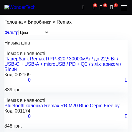
0
0
0
Головна
>
Виробники
>
Remax
Фільтр
Низька ціна
Немає в наявності
Павербанк Remax RPP-320 / 30000мАг / до 22,5 Вт /
USB-C + USB-A + microUSB / PD + QC / з ліхтариком /
Білий
Код:
002109
0
839 грн.
Немає в наявності
Bluetooth колонка Remax RB-M20 Blue Серія Freejoy
Код:
001174
0
848 грн.