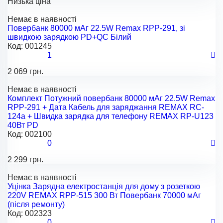
Низька ціна
Немає в наявності
Повербанк 80000 мАг 22.5W Remax RPP-291, зі
швидкою зарядкою PD+QC Білий
Код:
001245
1
2 069 грн.
Немає в наявності
Комплект Потужний повербанк 80000 мАг 22.5W Remax
RPP-291 + Дата Кабель для заряджання REMAX RC-
124a + Швидка зарядка для телефону REMAX RP-U123
40Вт PD
Код:
002100
0
2 299 грн.
Немає в наявності
Уцінка Зарядна електростанція для дому з розеткою
220V REMAX RPP-515 300 Вт Повербанк 70000 мАг
(після ремонту)
Код:
002323
0