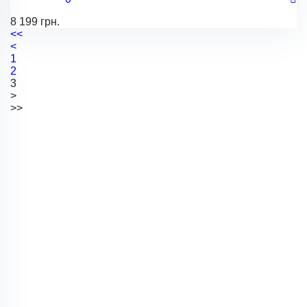
8 199 грн.
<<
<
1
2
3
>
>>