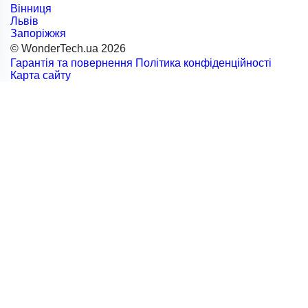
Вінниця
Львів
Запоріжжя
© WonderTech.ua 2026
Гарантія та повернення
Політика конфіденційності
Карта сайту
+38 097 667 66 71
Замовити дзвінок
Увійти
Каталог
Виробники
Motorola
BETAFPV
DarwinFPV
FIMI
Remax
RC
SanDisk
NexTool
GenMachine
Acepc
Logitech
Acemagic