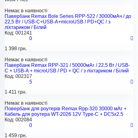
Немає в наявності
Павербанк Remax Bole Series RPP-522 / 30000мАч / до
22,5 Вт / USB-C+USB-A+microUSB / PD+QC / з
ліхтариком / Білий
Код:
001241
0
1 398 грн.
Немає в наявності
Павербанк Remax RPP-321 / 50000мАг / 22,5 Вт / USB-
C + USB-A + microUSB / PD + QC / з ліхтариком / Білий
Код:
002317
5
1 411 грн.
Немає в наявності
Повербанк для роутерів Remax Rpp-320 30000 мАг +
Кабель для роутера WT-2026 12V Type-C + DC5x2.5
Код:
002084
0
1 459 грн.