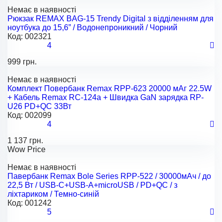
Немає в наявності
Рюкзак REMAX BAG-15 Trendy Digital з відділенням для
ноутбука до 15,6” / Водонепроникний / Чорний
Код:
002321
4
999 грн.
Немає в наявності
Комплект Повербанк Remax RPP-623 20000 мАг 22.5W
+ Кабель Remax RC-124a + Швидка GaN зарядка RP-
U26 PD+QC 33Вт
Код:
002099
4
1 137 грн.
Wow Price
Немає в наявності
Павербанк Remax Bole Series RPP-522 / 30000мАч / до
22,5 Вт / USB-C+USB-A+microUSB / PD+QC / з
ліхтариком / Темно-синій
Код:
001242
5